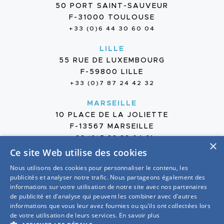
50 PORT SAINT-SAUVEUR
F-31000 TOULOUSE
+33 (0)6 44 30 60 04
LILLE
55 RUE DE LUXEMBOURG
F-59800 LILLE
+33 (0)7 87 24 42 32
MARSEILLE
10 PLACE DE LA JOLIETTE
F-13567 MARSEILLE
+33 (0)7 88 38 04 61
×
Ce site Web utilise des cookies
Nous utilisons des cookies pour personnaliser le contenu, les
publicités et analyser notre trafic. Nous partageons également des
informations sur votre utilisation de notre site avec nos partenaires
de publicité et d'analyse qui peuvent les combiner avec d'autres
2026 — GROUPE OTE
informations que vous leur avez fournies ou qu'ils ont collectées lors
MENTIONS LÉGALES
de votre utilisation de leurs services.
En savoir plus
PROTECTION DES DONNÉES