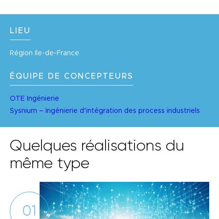
LIEU
Région Ile-de-France
ÉQUIPE DE CONCEPTEURS
OTE Ingénierie
Sysnium – Ingénierie d’intégration des process industriels
Quelques réalisations du
même type
01