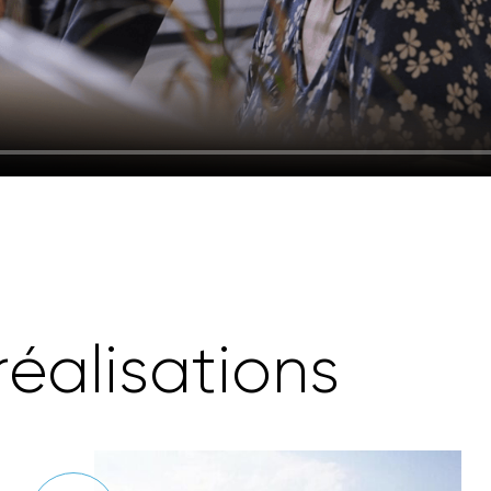
r
é
a
l
i
s
a
t
i
o
n
s