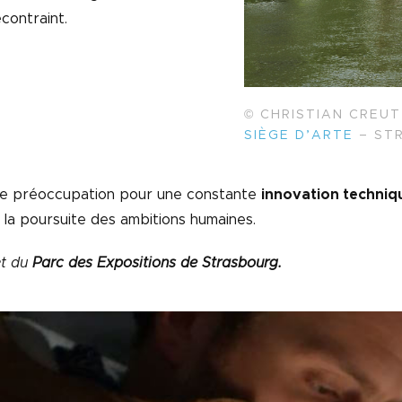
contraint.
© CHRISTIAN CREUT
SIÈGE D’ARTE
– ST
te préoccupation pour une constante
innovation techniq
ns la poursuite des ambitions humaines.
et du
Parc des Expositions de Strasbourg.