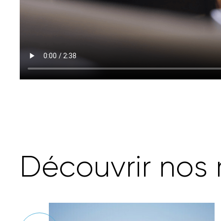
D
é
c
o
u
v
r
i
r
n
o
s