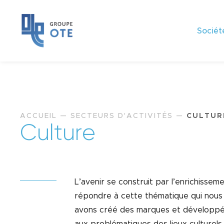
Sociét
ACCUEIL
—
SECTEURS D'ACTIVITÉS
—
CULTUR
C
u
l
t
u
r
e
L’avenir se construit par l’enrichissem
répondre à cette thématique qui nous 
avons créé des marques et développé 
aux problématiques des lieux culturels.