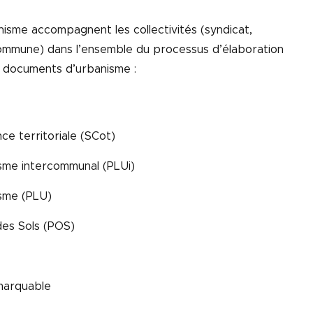
isme accompagnent les collectivités (syndicat,
ommune) dans l’ensemble du processus d’élaboration
s documents d’urbanisme :
e territoriale (SCot)
isme intercommunal (PLUi)
isme (PLU)
des Sols (POS)
emarquable