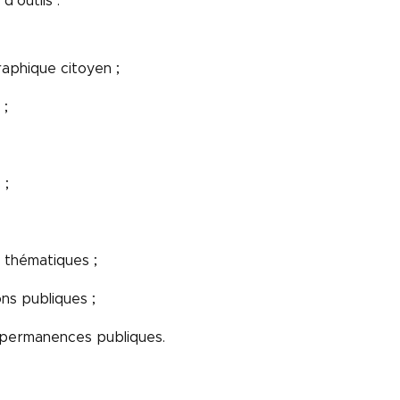
’outils :
aphique citoyen ;
 ;
 ;
s thématiques ;
ns publiques ;
s permanences publiques.