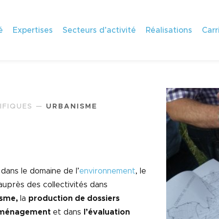
é
Expertises
Secteurs d’activité
Réalisations
Carr
IFIQUES
—
URBANISME
dans le domaine de l’
environnement
, le
uprès des collectivités dans
isme,
la
production de dossiers
d’aménagement
et dans
l’évaluation