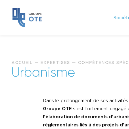
Sociét
ACCUEIL
—
EXPERTISES
—
COMPÉTENCES SPÉC
U
r
b
a
n
i
s
m
e
Dans le prolongement de ses activités 
Groupe
OTE
s’est fortement engagé a
l’élaboration de documents d’urban
réglementaires liés à des projets 