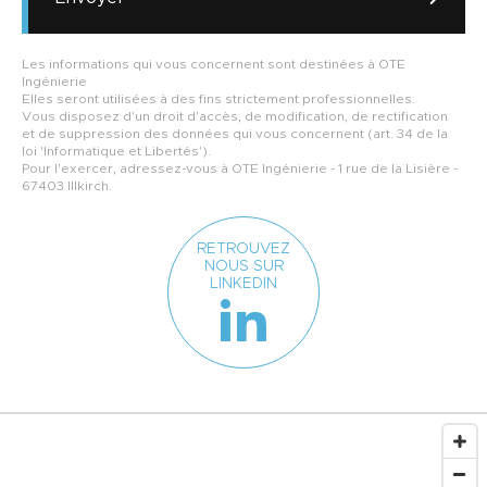
Les informations qui vous concernent sont destinées à OTE
Ingénierie
Elles seront utilisées à des fins strictement professionnelles.
Vous disposez d'un droit d'accès, de modification, de rectification
et de suppression des données qui vous concernent (art. 34 de la
loi 'Informatique et Libertés').
Pour l'exercer, adressez-vous à OTE Ingénierie - 1 rue de la Lisière -
67403 Illkirch.
RETROUVEZ
NOUS SUR
LINKEDIN