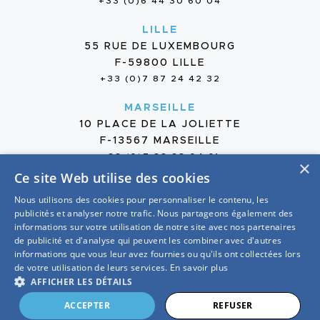
+33 (0)6 44 30 60 04
LILLE
55 RUE DE LUXEMBOURG
F-59800 LILLE
+33 (0)7 87 24 42 32
MARSEILLE
10 PLACE DE LA JOLIETTE
F-13567 MARSEILLE
+33 (0)7 88 38 04 61
×
Ce site Web utilise des cookies
Nous utilisons des cookies pour personnaliser le contenu, les
publicités et analyser notre trafic. Nous partageons également des
informations sur votre utilisation de notre site avec nos partenaires
de publicité et d'analyse qui peuvent les combiner avec d'autres
2026 — GROUPE OTE
informations que vous leur avez fournies ou qu'ils ont collectées lors
MENTIONS LÉGALES
de votre utilisation de leurs services.
En savoir plus
PROTECTION DES DONNÉES
AFFICHER LES DÉTAILS
CONCEPTION : MY CLIENT IS RICH
ACCEPTER
REFUSER