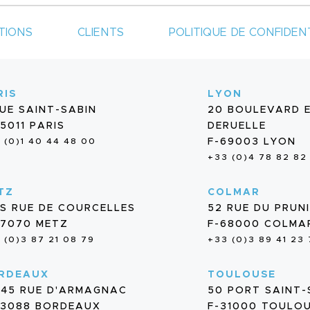
TIONS
CLIENTS
POLITIQUE DE CONFIDENT
RIS
LYON
RUE SAINT-SABIN
20 BOULEVARD 
5011 PARIS
DERUELLE
 (0)1 40 44 48 00
F-69003 LYON
+33 (0)4 78 82 82
TZ
COLMAR
BIS RUE DE COURCELLES
52 RUE DU PRUN
57070 METZ
F-68000 COLMA
 (0)3 87 21 08 79
+33 (0)3 89 41 23
RDEAUX
TOULOUSE
/45 RUE D'ARMAGNAC
50 PORT SAINT
33088 BORDEAUX
F-31000 TOULO