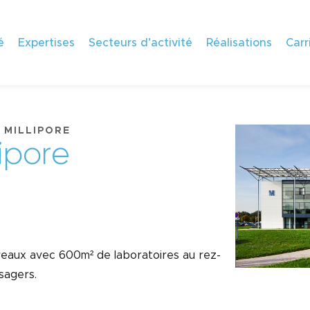
é
Expertises
Secteurs d’activité
Réalisations
Carr
 MILLIPORE
i
p
o
r
e
iveaux avec 600m² de laboratoires au rez-
sagers.