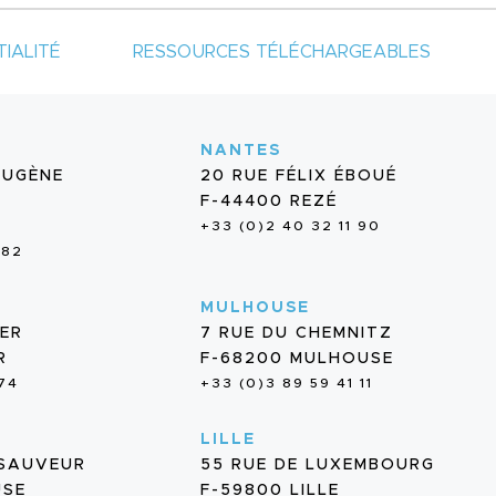
IALITÉ
RESSOURCES TÉLÉCHARGEABLES
NANTES
EUGÈNE
20 RUE FÉLIX ÉBOUÉ
F-44400 REZÉ
+33 (0)2 40 32 11 90
 82
MULHOUSE
IER
7 RUE DU CHEMNITZ
R
F-68200 MULHOUSE
 74
+33 (0)3 89 59 41 11
LILLE
-SAUVEUR
55 RUE DE LUXEMBOURG
USE
F-59800 LILLE