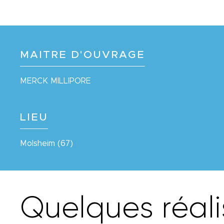
MAITRE D'OUVRAGE
MERCK MILLIPORE
LIEU
Molsheim (67)
Q
u
e
l
q
u
e
s
r
é
a
l
i