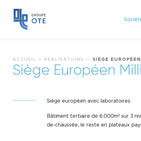
Sociét
ACCUEIL
—
RÉALISATIONS
—
SIÈGE EUROPÉEN
S
i
è
g
e
E
u
r
o
p
é
e
n
M
i
l
l
Siège européen avec laboratoires.
Bâtiment tertiaire de 6.000m² sur 3 n
de-chaussée, le reste en plateaux pay