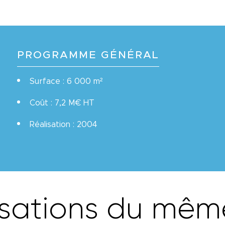
PROGRAMME GÉNÉRAL
Surface : 6 000 m²
Coût : 7,2 M€ HT
Réalisation : 2004
s
a
t
i
o
n
s
d
u
m
ê
m