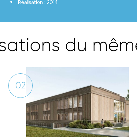
Réalisation : 2014
s
a
t
i
o
n
s
d
u
m
ê
m
02