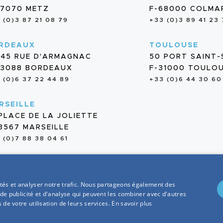
57070 METZ
F-68000 COLMA
 (0)3 87 21 08 79
+33 (0)3 89 41 23
RDEAUX
TOULOUSE
/45 RUE D'ARMAGNAC
50 PORT SAINT
33088 BORDEAUX
F-31000 TOULO
 (0)6 37 22 44 89
+33 (0)6 44 30 60
RSEILLE
 PLACE DE LA JOLIETTE
13567 MARSEILLE
 (0)7 88 38 04 61
cités et analyser notre trafic. Nous partageons également des
 de publicité et d'analyse qui peuvent les combiner avec d'autres
MENTIONS LÉGAL
 de votre utilisation de leurs services.
En savoir plus