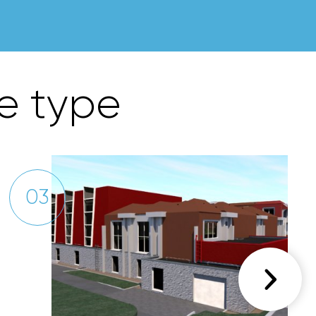
e
t
y
p
e
03