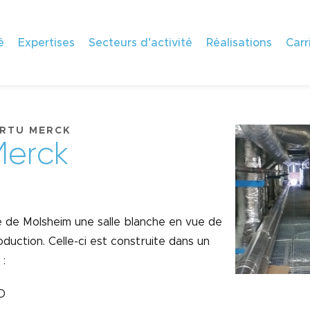
é
Expertises
Secteurs d’activité
Réalisations
Carr
 RTU MERCK
M
e
r
c
k
e de Molsheim une salle blanche en vue de
oduction. Celle-ci est construite dans un
 :
 D