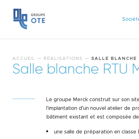
Sociét
ACCUEIL
—
RÉALISATIONS
—
SALLE BLANCHE
S
a
l
l
e
b
l
a
n
c
h
e
R
T
U
Le groupe Merck construit sur son sit
l’implantation d’un nouvel atelier de pr
bâtiment existant et est composée de
une salle de préparation en classe