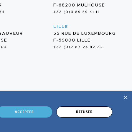
R
F-68200 MULHOUSE
 74
+33 (0)3 89 59 41 11
LILLE
-SAUVEUR
55 RUE DE LUXEMBOURG
USE
F-59800 LILLE
 04
+33 (0)7 87 24 42 32
×
ACCEPTER
REFUSER
ES
—
PROTECTION DES DONNÉES
—
CONCEPTION : MY CLIENT IS RICH