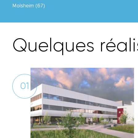
Molsheim (67)
Q
u
e
l
q
u
e
s
r
é
a
l
i
01