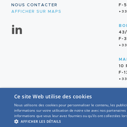
NOUS CONTACTER
F-
AFFICHER SUR MAPS
+33
BO
43
F-
+33
MA
10
F-
+33
Ce site Web utilise des cookies
Nous utilisons des cookies pour personnaliser le contenu, les publi
informations sur votre utilisation de notre site avec nos partenaires
2026 — GROUPE OTE
informations que vous leur avez fournies ou qu'ils ont collectées lors
AFFICHER LES DÉTAILS