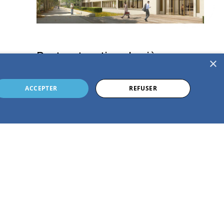
Restructuration du siège
×
Crédit Mutuel Savoie Mont-
ACCEPTER
REFUSER
Blanc
ANNECY (74)
VOIR LE PROJET
S'inscrire