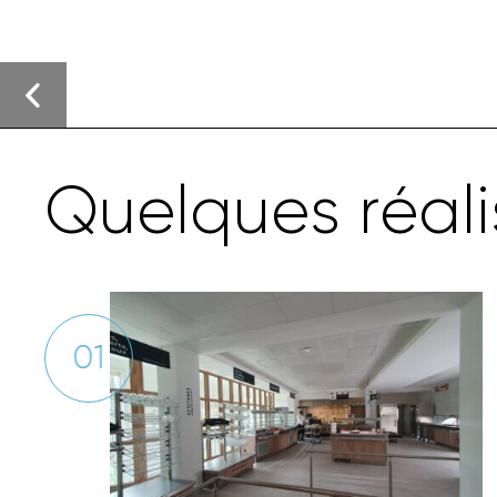
Q
u
e
l
q
u
e
s
r
é
a
l
i
01