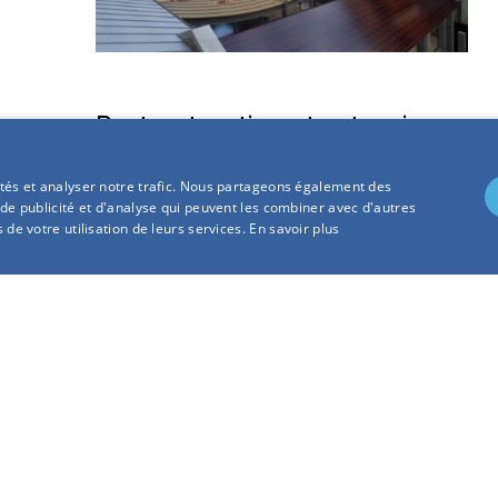
Restructuration et extension
de 4 réfectoires pour
cités et analyser notre trafic. Nous partageons également des
 de publicité et d'analyse qui peuvent les combiner avec d'autres
l'établissement scolaire
 de votre utilisation de leurs services.
En savoir plus
Lakanal (92)
SCEAUX (92)
VOIR LE PROJET
RESTER INFORMÉS
ITÉS !