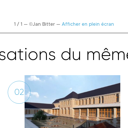
1 / 1
—
©Jan Bitter
—
Afficher en plein écran
s
a
t
i
o
n
s
d
u
m
ê
m
02