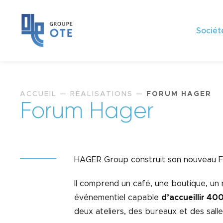
Sociét
ACCUEIL
—
RÉALISATIONS
—
FORUM HAGER
F
o
r
u
m
H
a
g
e
r
HAGER Group construit son nouveau F
Il comprend un café, une boutique, u
événementiel capable
d’accueillir 4
deux ateliers, des bureaux et des salle