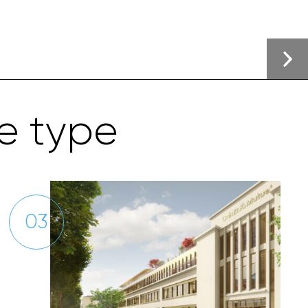
e
t
y
p
e
03