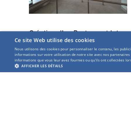
Création d’un Restaurant Inter
Ce site Web utilise des cookies
Administration
Nous utilisons des cookies pour personnaliser le contenu, les publi
informations sur votre utilisation de notre site avec nos partenaires
NANCY (54)
informations que vous leur avez fournies ou qu'ils ont collectées lors
VOIR LE PROJET
AFFICHER LES DÉTAILS
INSCRIVEZ-VOUS POUR 
DE TOUTES NOS ACTUAL