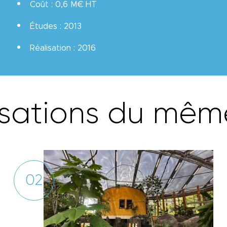
Coût : 0,6 M€ HT
Études : 2013
Réalisation : 2016
s
a
t
i
o
n
s
d
u
m
ê
m
02