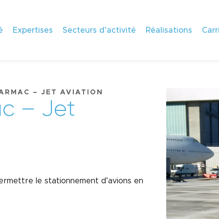
é
Expertises
Secteurs d’activité
Réalisations
Carr
ARMAC – JET AVIATION
a
c
–
J
e
t
ermettre le stationnement d’avions en