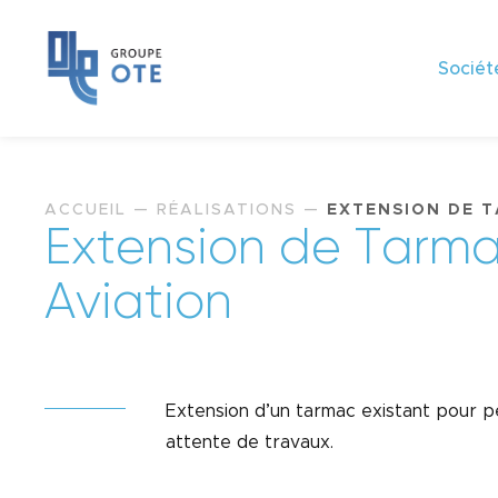
Sociét
ACCUEIL
—
RÉALISATIONS
—
EXTENSION DE T
E
x
t
e
n
s
i
o
n
d
e
T
a
r
m
A
v
i
a
t
i
o
n
Extension d’un tarmac existant pour p
attente de travaux.