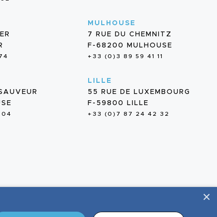
MULHOUSE
IER
7 RUE DU CHEMNITZ
R
F-68200 MULHOUSE
 74
+33 (0)3 89 59 41 11
LILLE
-SAUVEUR
55 RUE DE LUXEMBOURG
USE
F-59800 LILLE
 04
+33 (0)7 87 24 42 32
×