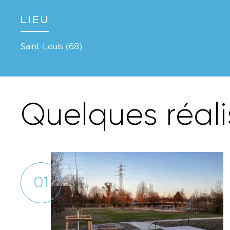
LIEU
Saint-Louis (68)
Q
u
e
l
q
u
e
s
r
é
a
l
i
01