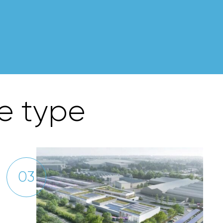
e
t
y
p
e
03