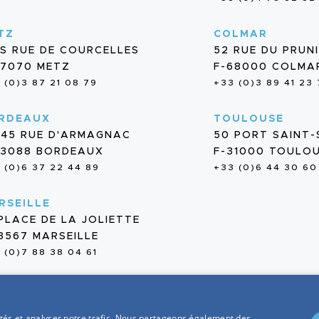
TZ
COLMAR
BIS RUE DE COURCELLES
52 RUE DU PRUN
57070 METZ
F-68000 COLMA
 (0)3 87 21 08 79
+33 (0)3 89 41 23
RDEAUX
TOULOUSE
/45 RUE D'ARMAGNAC
50 PORT SAINT
33088 BORDEAUX
F-31000 TOULO
 (0)6 37 22 44 89
+33 (0)6 44 30 60
RSEILLE
 PLACE DE LA JOLIETTE
13567 MARSEILLE
 (0)7 88 38 04 61
cités et analyser notre trafic. Nous partageons également des