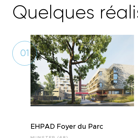
Q
u
e
l
q
u
e
s
r
é
a
l
i
01
EHPAD Foyer du Parc
MUNSTER (68)