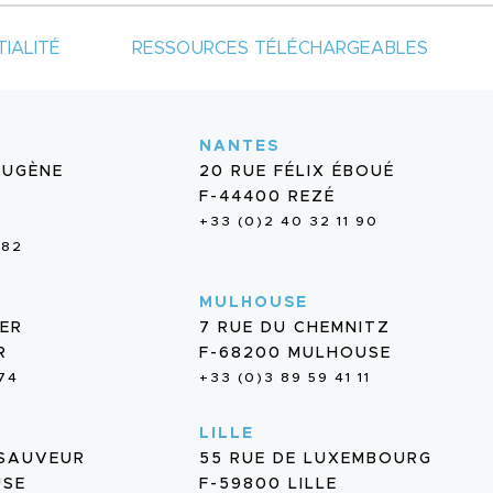
IALITÉ
RESSOURCES TÉLÉCHARGEABLES
NANTES
EUGÈNE
20 RUE FÉLIX ÉBOUÉ
F-44400 REZÉ
+33 (0)2 40 32 11 90
 82
MULHOUSE
IER
7 RUE DU CHEMNITZ
R
F-68200 MULHOUSE
 74
+33 (0)3 89 59 41 11
LILLE
-SAUVEUR
55 RUE DE LUXEMBOURG
USE
F-59800 LILLE