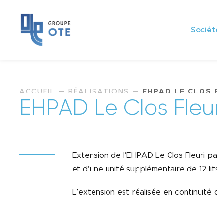
Sociét
ACCUEIL
—
RÉALISATIONS
—
EHPAD LE CLOS 
E
H
P
A
D
L
e
C
l
o
s
F
l
e
u
Extension de l’EHPAD Le Clos Fleuri par
et d’une unité supplémentaire de 12 lits
L’extension est réalisée en continuité d