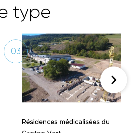
e
t
y
p
e
03
Résidences médicalisées du