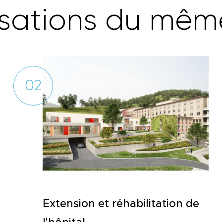
s
a
t
i
o
n
s
d
u
m
ê
m
02
Extension et réhabilitation de