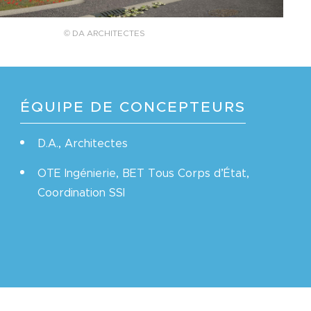
© DA ARCHITECTES
ÉQUIPE DE CONCEPTEURS
D.A., Architectes
OTE Ingénierie, BET Tous Corps d’État,
Coordination SSI