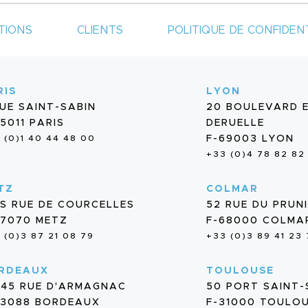
TIONS
CLIENTS
POLITIQUE DE CONFIDENT
RIS
LYON
RUE SAINT-SABIN
20 BOULEVARD 
5011 PARIS
DERUELLE
 (0)1 40 44 48 00
F-69003 LYON
+33 (0)4 78 82 82
TZ
COLMAR
BIS RUE DE COURCELLES
52 RUE DU PRUN
57070 METZ
F-68000 COLMA
 (0)3 87 21 08 79
+33 (0)3 89 41 23
RDEAUX
TOULOUSE
/45 RUE D'ARMAGNAC
50 PORT SAINT
33088 BORDEAUX
F-31000 TOULO