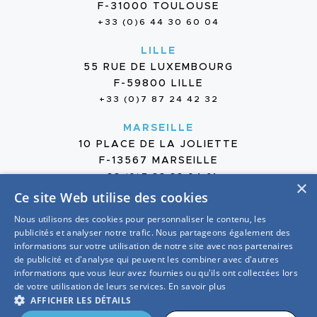
F-31000 TOULOUSE
+33 (0)6 44 30 60 04
LILLE
55 RUE DE LUXEMBOURG
F-59800 LILLE
+33 (0)7 87 24 42 32
MARSEILLE
10 PLACE DE LA JOLIETTE
F-13567 MARSEILLE
+33 (0)7 88 38 04 61
×
Ce site Web utilise des cookies
Nous utilisons des cookies pour personnaliser le contenu, les
publicités et analyser notre trafic. Nous partageons également des
informations sur votre utilisation de notre site avec nos partenaires
de publicité et d'analyse qui peuvent les combiner avec d'autres
2026 — GROUPE OTE
informations que vous leur avez fournies ou qu'ils ont collectées lors
MENTIONS LÉGALES
de votre utilisation de leurs services.
En savoir plus
PROTECTION DES DONNÉES
AFFICHER LES DÉTAILS