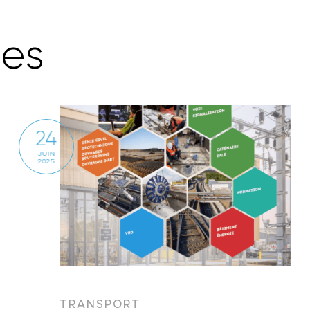
r
e
s
24
JUIN
2025
TRANSPORT