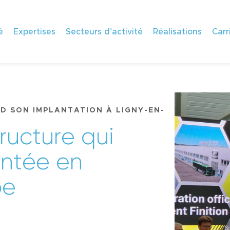
é
Expertises
Secteurs d’activité
Réalisations
Carr
D SON IMPLANTATION À LIGNY-EN-
r
u
c
t
u
r
e
q
u
i
o
n
t
é
e
e
n
p
e