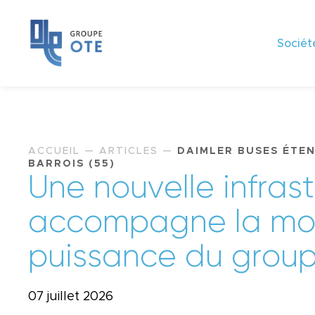
Sociét
ACCUEIL
—
ARTICLES
—
DAIMLER BUSES ÉTEN
BARROIS (55)
U
n
e
n
o
u
v
e
l
l
e
i
n
f
r
a
s
t
a
c
c
o
m
p
a
g
n
e
l
a
m
p
u
i
s
s
a
n
c
e
d
u
g
r
o
u
07 juillet 2026