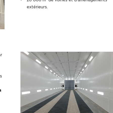
20 000 m² de voiries et d’aménagements
extérieurs.
r
s
a