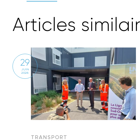
A
r
t
i
c
l
e
s
s
i
m
i
l
a
i
29
JUIN
2026
TRANSPORT