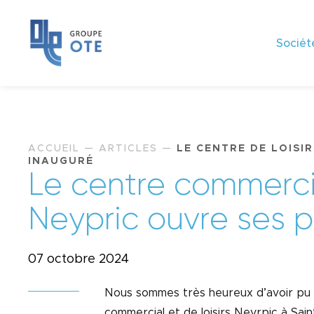
Sociét
ACCUEIL
—
ARTICLES
—
LE CENTRE DE LOISI
INAUGURÉ
L
e
c
e
n
t
r
e
c
o
m
m
e
r
c
N
e
y
p
r
i
c
o
u
v
r
e
s
e
s
p
07 octobre 2024
Nous sommes très heureux d’avoir pu a
commercial et de loisirs Neyrpic à Sai