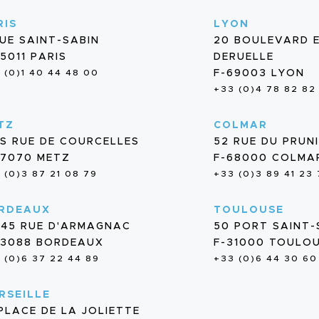
RIS
LYON
RUE SAINT-SABIN
20 BOULEVARD 
5011 PARIS
DERUELLE
 (0)1 40 44 48 00
F-69003 LYON
+33 (0)4 78 82 82
TZ
COLMAR
BIS RUE DE COURCELLES
52 RUE DU PRUN
57070 METZ
F-68000 COLMA
 (0)3 87 21 08 79
+33 (0)3 89 41 23
RDEAUX
TOULOUSE
/45 RUE D'ARMAGNAC
50 PORT SAINT
33088 BORDEAUX
F-31000 TOULO
 (0)6 37 22 44 89
+33 (0)6 44 30 60
RSEILLE
 PLACE DE LA JOLIETTE