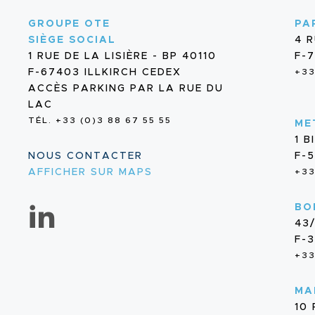
GROUPE OTE
PA
SIÈGE SOCIAL
4 
1 RUE DE LA LISIÈRE - BP 40110
F-7
F-67403 ILLKIRCH CEDEX
+33
ACCÈS PARKING PAR LA RUE DU
LAC
TÉL. +33 (0)3 88 67 55 55
ME
1 
NOUS CONTACTER
F-
AFFICHER SUR MAPS
+33
BO
43
F-
+33
MA
10