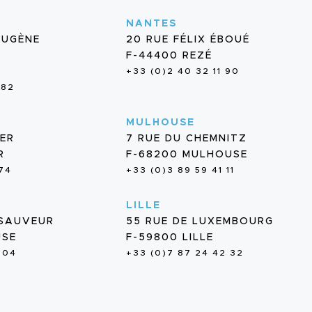
NANTES
EUGÈNE
20 RUE FÉLIX ÉBOUÉ
F-44400 REZÉ
+33 (0)2 40 32 11 90
 82
MULHOUSE
IER
7 RUE DU CHEMNITZ
R
F-68200 MULHOUSE
 74
+33 (0)3 89 59 41 11
LILLE
-SAUVEUR
55 RUE DE LUXEMBOURG
USE
F-59800 LILLE
 04
+33 (0)7 87 24 42 32