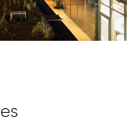
r
e
s