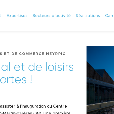
é
Expertises
Secteurs d’activité
Réalisations
Carr
RS ET DE COMMERCE NEYRPIC
i
a
l
e
t
d
e
l
o
i
s
i
r
s
o
r
t
e
s
!
ssister à l’inauguration du Centre
nt-Martin-d’Hères (38). Une première