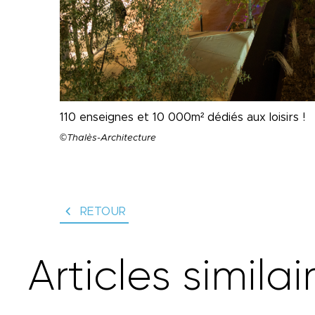
110 enseignes et 10 000m² dédiés aux loisirs !
©Thalès-Architecture
RETOUR
A
r
t
i
c
l
e
s
s
i
m
i
l
a
i