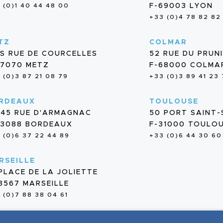
 (0)1 40 44 48 00
F-69003 LYON
+33 (0)4 78 82 82
TZ
COLMAR
BIS RUE DE COURCELLES
52 RUE DU PRUN
57070 METZ
F-68000 COLMA
 (0)3 87 21 08 79
+33 (0)3 89 41 23
RDEAUX
TOULOUSE
/45 RUE D'ARMAGNAC
50 PORT SAINT
33088 BORDEAUX
F-31000 TOULO
 (0)6 37 22 44 89
+33 (0)6 44 30 60
RSEILLE
 PLACE DE LA JOLIETTE
13567 MARSEILLE
 (0)7 88 38 04 61