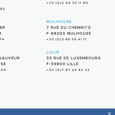
+33 (0)2 40 32 11 90
 82
MULHOUSE
IER
7 RUE DU CHEMNITZ
R
F-68200 MULHOUSE
 74
+33 (0)3 89 59 41 11
LILLE
-SAUVEUR
55 RUE DE LUXEMBOURG
USE
F-59800 LILLE
 04
+33 (0)7 87 24 42 32
×