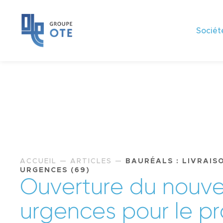
Sociét
ACCUEIL
—
ARTICLES
—
BAURÉALS : LIVRAIS
URGENCES (69)
O
u
v
e
r
t
u
r
e
d
u
n
o
u
v
u
r
g
e
n
c
e
s
p
o
u
r
l
e
p
r