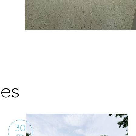
r
e
s
30
JUIL.